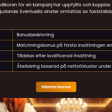
 villkoren för en kampanj har uppfyllts och kopplas 
bjudande. Eventuella vinster omfattas av faststä
Bonusbeskrivning
Matchningsbonus på första insättningen enlig
Tilldelas efter kvalificerad insättning.
Återbäring baserad på nettoförluster under 
Hämta bonus