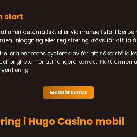
h start
lationen automatiskt eller via manuell start beroen
 Inloggning eller registrering krävs för att få full 
rollera enhetens systemkrav för att säkerställa ko
ehörigheter för att fungera korrekt. Plattformen a
verifiering.
Mobilåtkomst
ring i Hugo Casino mobil