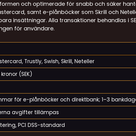
ttformen och optimerade för snabb och säker hant
stercard, samt e-plånböcker som Skrill och Netelle
a insättningar. Alla transaktioner behandlas i SEK,
ngen för användare.
tercard, Trustly, Swish, Skrill, Neteller
kronor (SEK)
mar för e-plånböcker och direktbank; 1–3 bankdaga
erna avgifter tillämpas
tering, PCI DSS-standard